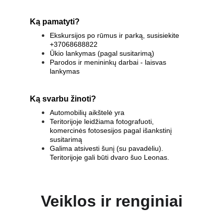
Ką pamatyti?
Ekskursijos po rūmus ir parką, susisiekite 
+37068688822 
Ūkio lankymas (pagal susitarimą) 
Parodos ir menininkų darbai - laisvas 
lankymas
Ką svarbu žinoti?
Automobilių aikštelė yra 
Teritorijoje leidžiama fotografuoti, 
komercinės fotosesijos pagal išankstinį 
susitarimą 
Galima atsivesti šunį (su pavadėliu). 
Teritorijoje gali būti dvaro šuo Leonas.
Veiklos ir renginiai