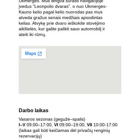
Ukmergės. Mus lengva surasti navigacijoje 
įvedus “Leonpolio dvaras”, o nuo Ukmergės-
Kauno kelio pagal kelio nuorodas pas mus 
atveda gražus senais medžiais apsodintas 
kelias. Atvykę prie dvaro ieškokite stovėjimo 
aikštelės, kur galite palikti savo automobilį ir 
ateiti iki rūmų.
Darbo laikas
Vasaros sezonas (gegužė–spalis)
I–V
 09:00–17:00, 
VI
 09:00–19:00, 
VII
 10:00-17:00
(laikas gali būti keičiamas dėl privačių renginių 
rezervacijų)