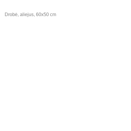
Drobė, aliejus, 60x50 cm
SUSISIEK SU MUMIS
info@leonpoliodvaras.lt
+37068688822
APLANKYK MUS