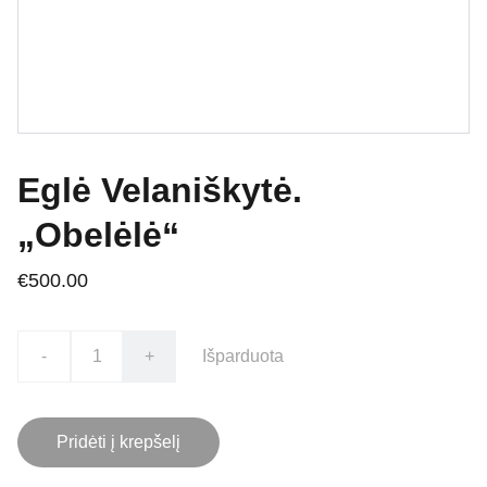
Eglė Velaniškytė.
„Obelėlė“
€500.00
-
+
Išparduota
Pridėti į krepšelį