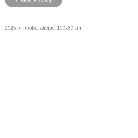
2025 m., drobė, aliejus, 100x80 cm
SUSISIEK SU MUMIS
info@leonpoliodvaras.lt
+37068688822