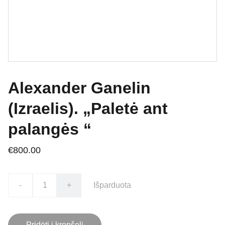
Alexander Ganelin
(Izraelis). „Paletė ant
palangės “
€800.00
-
+
Išparduota
Pridėti į krepšelį